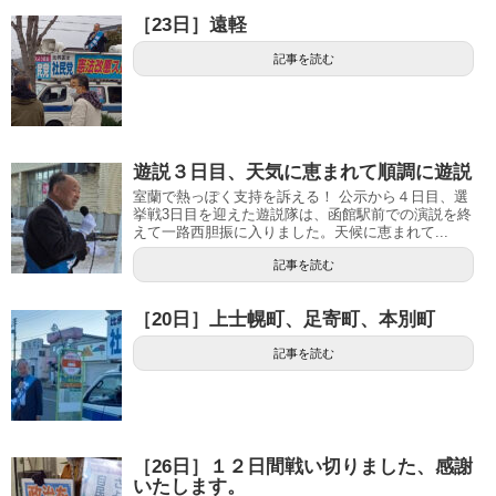
［23日］遠軽
記事を読む
遊説３日目、天気に恵まれて順調に遊説
室蘭で熱っぽく支持を訴える！ 公示から４日目、選
挙戦3日目を迎えた遊説隊は、函館駅前での演説を終
えて一路西胆振に入りました。天候に恵まれて...
記事を読む
［20日］上士幌町、足寄町、本別町
記事を読む
［26日］１２日間戦い切りました、感謝
いたします。