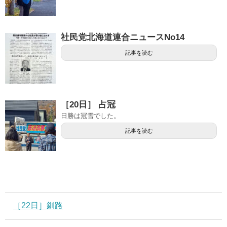
社民党北海道連合ニュースNo14
記事を読む
［20日］ 占冠
日勝は冠雪でした。
記事を読む
［22日］釧路