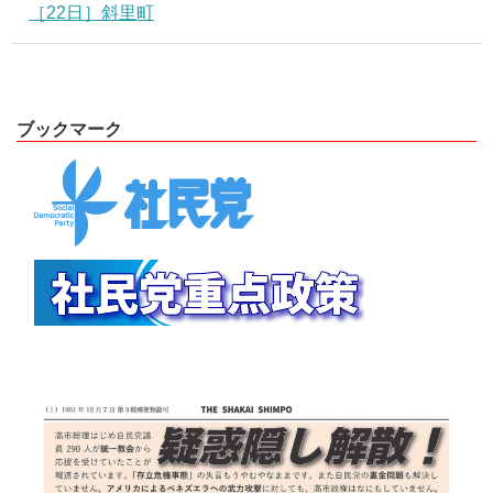
［22日］斜里町
ブックマーク