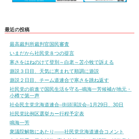
最近の投稿
最高裁判所裁判官国民審査
いまだから社民党８つの提言
寒さをはねのけて登別～白老～苫小牧で訴える
遊説３日目、天気に恵まれて順調に遊説
遊説２日目、チーム道連合で寒さを跳ね返す
社民党の前進で国民生活を守る–鳴海一芳候補が地元・
小樽で第一声
社会民主党北海道連合–街頭演説会–1月29日、30日
社民党比例区選挙カー行程予定表
鳴海一芳
衆議院解散にあたり――社民党北海道連合コメント