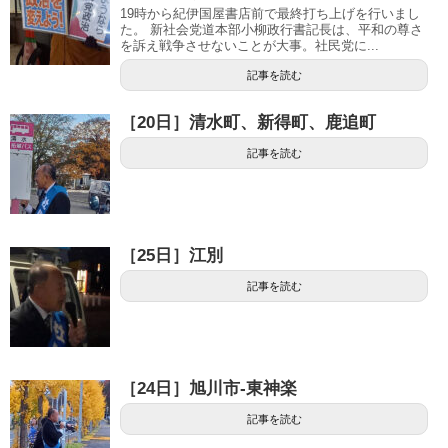
19時から紀伊国屋書店前で最終打ち上げを行いまし
た。 新社会党道本部小柳政行書記長は、平和の尊さ
を訴え戦争させないことが大事。社民党に...
記事を読む
［20日］清水町、新得町、鹿追町
記事を読む
［25日］江別
記事を読む
［24日］旭川市-東神楽
記事を読む