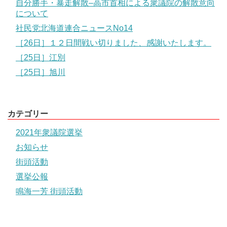
自分勝手・暴走解散–高市首相による衆議院の解散意向
について
社民党北海道連合ニュースNo14
［26日］１２日間戦い切りました、感謝いたします。
［25日］江別
［25日］旭川
カテゴリー
2021年衆議院選挙
お知らせ
街頭活動
選挙公報
鳴海一芳 街頭活動