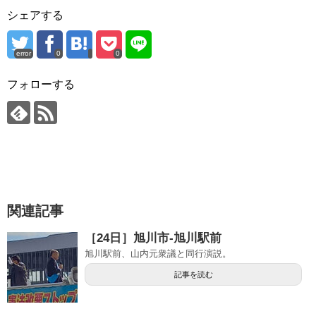
シェアする
error
0
0
フォローする
関連記事
［24日］旭川市-旭川駅前
旭川駅前、山内元衆議と同行演説。
記事を読む