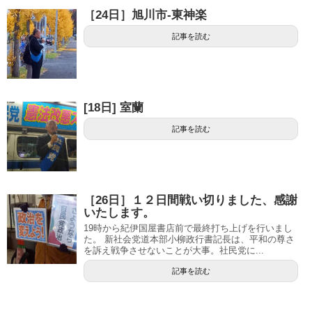
［24日］旭川市-東神楽
記事を読む
[18日] 室蘭
記事を読む
［26日］１２日間戦い切りました、感謝
いたします。
19時から紀伊国屋書店前で最終打ち上げを行いまし
た。 新社会党道本部小柳政行書記長は、平和の尊さ
を訴え戦争させないことが大事。社民党に...
記事を読む