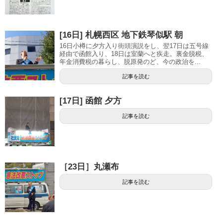
[16日] 札幌西区 地下鉄琴似駅 朝
16日小樽に夕方入り街頭演説をし、翌17日は五号線
経由で函館入り、18日は室蘭へと疾走。裏金脱税、
年金消費税の暮らし、脱原発のど、今の政治を...
記事を読む
[17日] 函館 夕方
記事を読む
［23日］丸瀬布
記事を読む