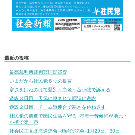
最近の投稿
最高裁判所裁判官国民審査
いまだから社民党８つの提言
寒さをはねのけて登別～白老～苫小牧で訴える
遊説３日目、天気に恵まれて順調に遊説
遊説２日目、チーム道連合で寒さを跳ね返す
社民党の前進で国民生活を守る–鳴海一芳候補が地元・
小樽で第一声
社会民主党北海道連合–街頭演説会–1月29日、30日