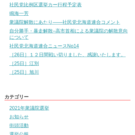
社民党比例区選挙カー行程予定表
鳴海一芳
衆議院解散にあたり――社民党北海道連合コメント
自分勝手・暴走解散–高市首相による衆議院の解散意向
について
社民党北海道連合ニュースNo14
［26日］１２日間戦い切りました、感謝いたします。
［25日］江別
［25日］旭川
カテゴリー
2021年衆議院選挙
お知らせ
街頭活動
選挙公報