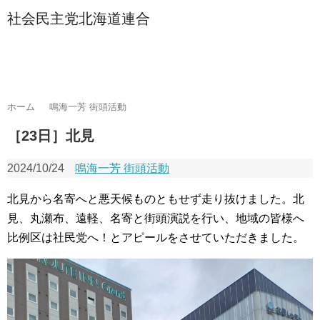
社会民主党北海道連合
ホーム
鳴海一芳 街頭活動
［23日］北見
2024/10/24
鳴海一芳 街頭活動
北見から名寄へと悪天候ものともせず走り抜けました。北
見、丸瀬布、遠軽、名寄と街頭演説を行い、地域の皆様へ
比例区は社民党へ！とアピールをさせていただきました。