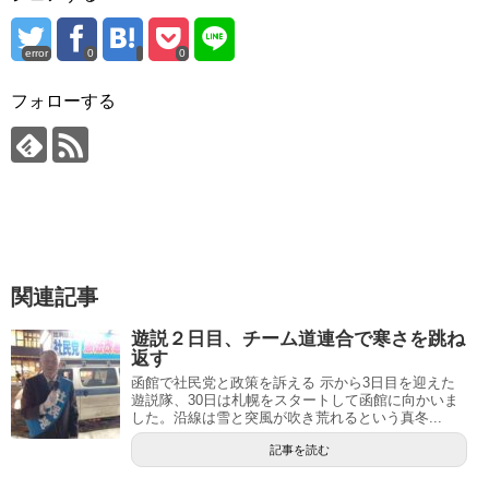
error
0
0
フォローする
関連記事
遊説２日目、チーム道連合で寒さを跳ね
返す
函館で社民党と政策を訴える 示から3日目を迎えた
遊説隊、30日は札幌をスタートして函館に向かいま
した。沿線は雪と突風が吹き荒れるという真冬...
記事を読む