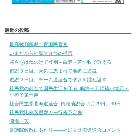
最近の投稿
最高裁判所裁判官国民審査
いまだから社民党８つの提言
寒さをはねのけて登別～白老～苫小牧で訴える
遊説３日目、天気に恵まれて順調に遊説
遊説２日目、チーム道連合で寒さを跳ね返す
社民党の前進で国民生活を守る–鳴海一芳候補が地元・
小樽で第一声
社会民主党北海道連合–街頭演説会–1月29日、30日
社民党比例区選挙カー行程予定表
鳴海一芳
衆議院解散にあたり――社民党北海道連合コメント