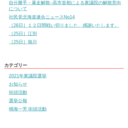
自分勝手・暴走解散–高市首相による衆議院の解散意向
について
社民党北海道連合ニュースNo14
［26日］１２日間戦い切りました、感謝いたします。
［25日］江別
［25日］旭川
カテゴリー
2021年衆議院選挙
お知らせ
街頭活動
選挙公報
鳴海一芳 街頭活動