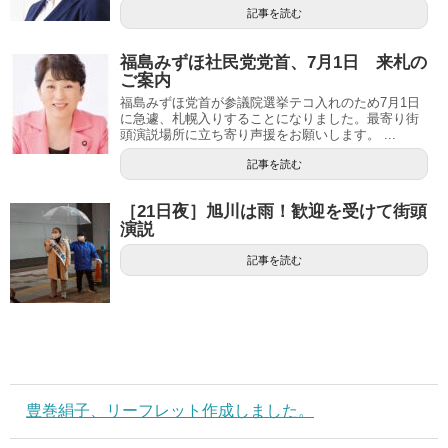
記事を読む
福島みずほ社民党党首、7月1日 来札の
ご案内
福島みずほ党首が参議院選挙テコ入れのため7月1日
に急遽、札幌入りすることになりました。最寄り街
頭演説場所に立ち寄り声援をお願いします。 ...
記事を読む
［21日夜］旭川は雨！歓迎を受けて街頭
演説
記事を読む
豊巻絹子、リーフレット作成しました。