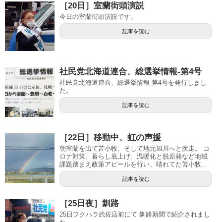
［20日］室蘭街頭演説
今日の室蘭街頭演説です。
記事を読む
社民党北海道連合、総選挙情報-第4号
社民党北海道連合、総選挙情報-第4号を発行しまし
た。
記事を読む
［22日］移動中、虹の声援
朝室蘭を出て苫小牧、そして地元旭川へと疾走。 コ
ロナ対策。暮らし底上げ。温暖化と脱原発など地域
課題踏まえ政策アピールを行い、晴れてた苫小牧...
記事を読む
［25日夜］釧路
25日フクハラ武佐店前にて 釧路新聞で紹介されまし