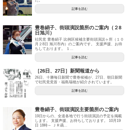
た。
記事を読む
豊卷絹子、街頭演説箇所のご案内（２8
日旭川）
社民党 豊卷絹子 比例区候補主要街頭演説ヶ所（１０
月２8日 旭川市内）のご案内です。 支援声援、お待
ちしております。 １...
記事を読む
［26日、27日］新聞報道から
26日、十勝毎日新聞で豊巻候補が、27日、朝日新聞
で社民党党首・福島瑞穂が紹介されています。
記事を読む
豊巻絹子、街頭演説主要箇所のご案内
19日からの、全道各地で行う街頭演説の予定を掲載
します。 支援声援、お待ちしております。 10月19
日 18時～ ＪＲ函...