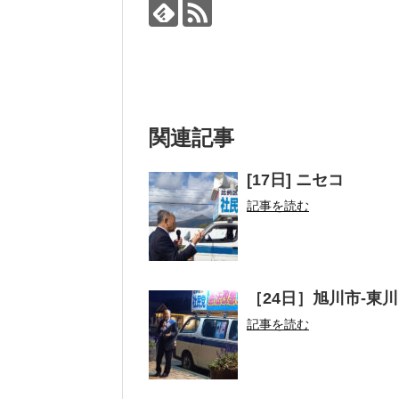
関連記事
[17日] ニセコ
記事を読む
［24日］旭川市-東川
記事を読む