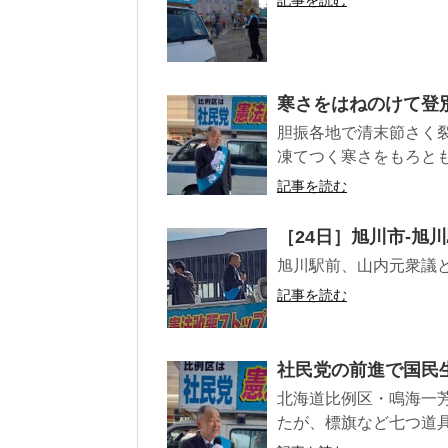
記事を読む
寒さをはねのけて登
胆振各地で清末節さく裂
凍てつく寒さをもろとも
記事を読む
［24日］旭川市-旭
旭川駅前、山内元衆議
記事を読む
社民党の前進で国民
北海道比例区・鳴海一芳
たが、標旗など七つ道具