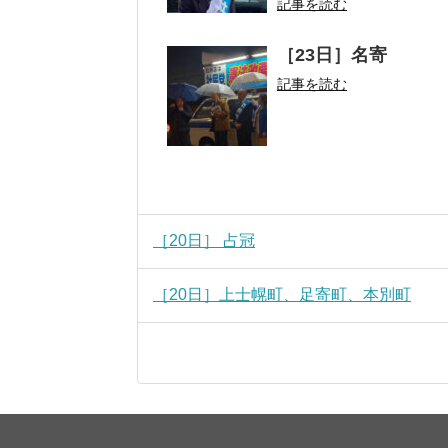
記事を読む
［23日］名寄
記事を読む
［20日］ 占冠
［20日］上士幌町、足寄町、本別町