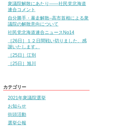
衆議院解散にあたり――社民党北海道
連合コメント
自分勝手・暴走解散–高市首相による衆
議院の解散意向について
社民党北海道連合ニュースNo14
［26日］１２日間戦い切りました、感
謝いたします。
［25日］江別
［25日］旭川
カテゴリー
2021年衆議院選挙
お知らせ
街頭活動
選挙公報