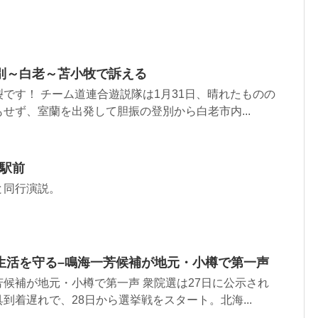
別～白老～苫小牧で訴える
です！ チーム道連合遊説隊は1月31日、晴れたものの
せず、室蘭を出発して胆振の登別から白老市内...
川駅前
と同行演説。
生活を守る–鳴海一芳候補が地元・小樽で第一声
候補が地元・小樽で第一声 衆院選は27日に公示され
到着遅れで、28日から選挙戦をスタート。北海...