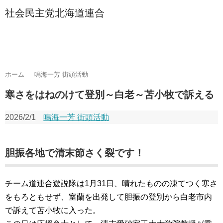
社会民主党北海道連合
ホーム
鳴海一芳 街頭活動
寒さをはねのけて登別～白老～苫小牧で訴える
2026/2/1
鳴海一芳 街頭活動
胆振各地で清末節さく裂です！
チーム道連合遊説隊は1月31日、晴れたものの凍てつく寒さ
をもろともせず、室蘭を出発して胆振の登別から白老市内
で訴えて苫小牧に入った。