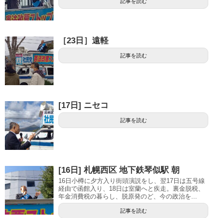
記事を読む
［23日］遠軽
記事を読む
[17日] ニセコ
記事を読む
[16日] 札幌西区 地下鉄琴似駅 朝
16日小樽に夕方入り街頭演説をし、翌17日は五号線
経由で函館入り、18日は室蘭へと疾走。裏金脱税、
年金消費税の暮らし、脱原発のど、今の政治を...
記事を読む